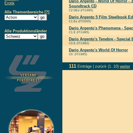
Dario Argento - World Of Horror - 
Erotik
Soundtrack CD
C2:DEd (IT/1985)
Alle Themenbereiche
[?]
Dario Argento 5 Film Steelbook Ed
C1:Ee (IT/2005)
Dario Argento's Phenomena - Speci
Alle Produktionsländer
C1:E (IT/1985)
Dario Argento's Tenebre - Special 
C0:E (IT/1982)
Dario Argento's World Of Horror
C0: (IT/1985)
111
Einträge |
zurück
(1..10)
weiter