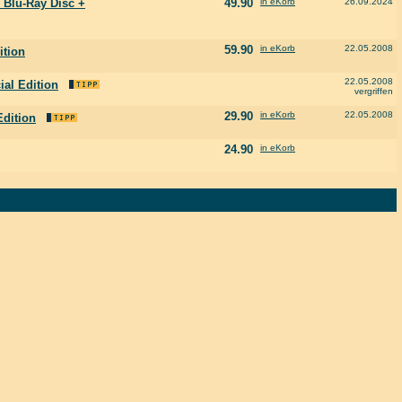
3 Blu-Ray Disc +
49.90
in eKorb
26.09.2024
59.90
in eKorb
22.05.2008
ition
22.05.2008
al Edition
vergriffen
29.90
in eKorb
22.05.2008
Edition
24.90
in eKorb