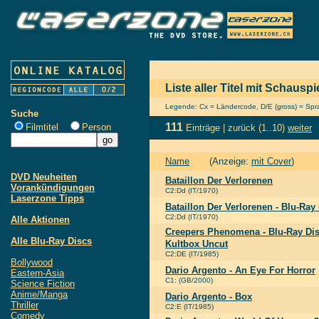
Liste aller Titel mit Schauspi
Legende: Cx = Ländercode, D/E (gross) = Sprac
Suche
111
Filmtitel
Person
Einträge |
zurück
(1..10)
weiter
Name
(Anzeige:
mit Cover
)
DVD Neuheiten
Bataillon Der Verlorenen
Vorankündigungen
C2:Dd (IT/1970)
Laserzone Tipps
Bataillon Der Verlorenen - Blu-Ray
C2:Dd (IT/1970)
Alle Aktionen
Creepers Phenomena - Blu-Ray Disc
Alle Blu-Ray Discs
Kultbox Uncut
C2:DE (IT/1985)
Bollywood
Dario Argento - An Eye For Horror
Eastern-Asia
C1: (GB/2000)
Science Fiction
Anime/Manga
Dario Argento - Box
Thriller
C2:E (IT/1985)
Comedy