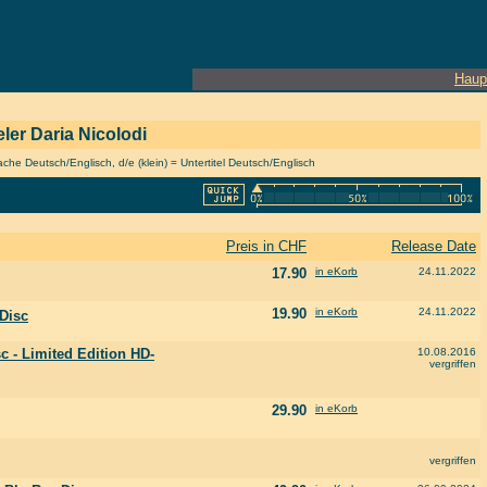
Haup
eler Daria Nicolodi
he Deutsch/Englisch, d/e (klein) = Untertitel Deutsch/Englisch
Preis in CHF
Release Date
17.90
in eKorb
24.11.2022
19.90
in eKorb
24.11.2022
 Disc
 - Limited Edition HD-
10.08.2016
vergriffen
29.90
in eKorb
vergriffen