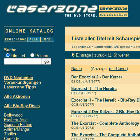
Liste aller Titel mit Schausp
Legende: Cx = Ländercode, D/E (gross) = Sprach
Suche
6
Einträge |
zurück
(1..6)
weiter
Filmtitel
Person
Name
(Anzeige:
mit Cover
)
Der Exorzist 2 - Der Ketzer
DVD Neuheiten
C2:DEde (US/1977)
Vorankündigungen
Laserzone Tipps
Exorcist II - The Heretic
C1:Ee (US/1977)
Alle Aktionen
Exorcist II - The Heretic - Blu-Ray D
C0:E (US/1977)
Alle Blu-Ray Discs
Exorzist 2 Der Ketzer - 2 Blu-Ray 
Bollywood
C2:DEd (US/1977)
Eastern-Asia
The Exorcist - Complete Anthology 
Science Fiction
C0:E (US/1973)
Anime/Manga
Thriller
The Exorcist - The Complete Antho
Comedy
C1:E (US/1973)