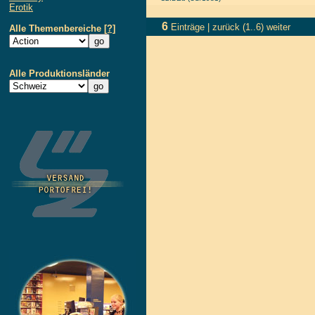
Erotik
6
Einträge |
zurück
(1..6)
weiter
Alle Themenbereiche
[?]
Alle Produktionsländer