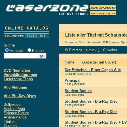
Liste aller Titel mit Schausp
Legende: Cx = Ländercode, D/E (gross) = Sprach
Suche
6
Einträge |
zurück
(1..6)
weiter
Filmtitel
Person
Name
(Anzeige:
mit Cover
)
Der Prinzipal - Einer Gegen Alle
DVD Neuheiten
C2:DEde (US/1987)
Vorankündigungen
Laserzone Tipps
Principal
C1:E (US/1987)
Alle Aktionen
Student Bodies
C1:E (US/1981)
Alle Blu-Ray Discs
Student Bodies - Blu-Ray Disc
Bollywood
C1:E (US/1981)
Eastern-Asia
Student Bodies - Blu-Ray Disc
Science Fiction
C2:D (US/1981)
Anime/Manga
Thriller
Student Bodies - Blu-Ray Disc + 
Comedy
C2:DEd (US/1981)