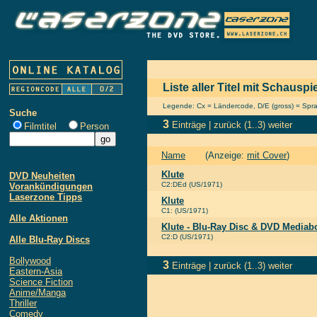
Liste aller Titel mit Schausp
Legende: Cx = Ländercode, D/E (gross) = Sprach
Suche
3
Einträge |
zurück
(1..3)
weiter
Filmtitel
Person
Name
(Anzeige:
mit Cover
)
Klute
DVD Neuheiten
C2:DEd (US/1971)
Vorankündigungen
Laserzone Tipps
Klute
C1: (US/1971)
Alle Aktionen
Klute - Blu-Ray Disc & DVD Mediab
C2:D (US/1971)
Alle Blu-Ray Discs
Bollywood
3
Einträge |
zurück
(1..3)
weiter
Eastern-Asia
Science Fiction
Anime/Manga
Thriller
Comedy