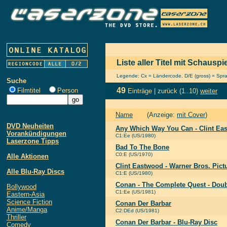
Liste aller Titel mit Schauspi
Legende: Cx = Ländercode, D/E (gross) = Sprach
Suche
49
Filmtitel
Person
Einträge |
zurück
(1..10)
weiter
Name
(Anzeige:
mit Cover
)
DVD Neuheiten
Any Which Way You Can - Clint Eas
Vorankündigungen
C1:Ee (US/1980)
Laserzone Tipps
Bad To The Bone
C0:E (US/1970)
Alle Aktionen
Clint Eastwood - Warner Bros. Pictu
Alle Blu-Ray Discs
C1:E (US/1980)
Conan - The Complete Quest - Doub
Bollywood
C1:Ee (US/1981)
Eastern-Asia
Science Fiction
Conan Der Barbar
Anime/Manga
C2:DEd (US/1981)
Thriller
Conan Der Barbar - Blu-Ray Disc
Comedy