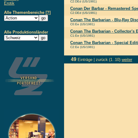
C2:DEd (US/1981)
Erotik
Conan Der Barbar - Remastered Spe
Alle Themenbereiche
[?]
C2:DEd (US/1981)
Conan The Barbarian - Blu-Ray Dis
C0:Ee (US/1981)
Conan The Barbarian - Collector's 
Alle Produktionsländer
C1:Ee (US/1981)
Conan The Barbarian - Special Edit
C2:Ee (US/1981)
49
Einträge |
zurück
(1..10)
weiter