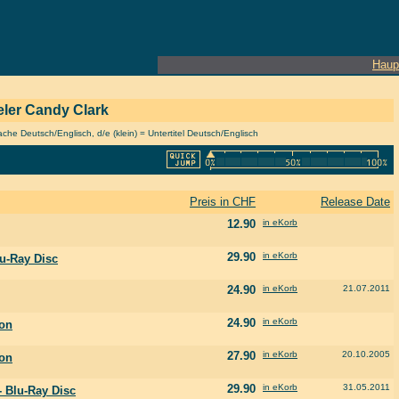
Haup
ieler Candy Clark
he Deutsch/Englisch, d/e (klein) = Untertitel Deutsch/Englisch
Preis in CHF
Release Date
12.90
in eKorb
29.90
in eKorb
lu-Ray Disc
24.90
in eKorb
21.07.2011
24.90
in eKorb
ion
27.90
in eKorb
20.10.2005
ion
29.90
in eKorb
31.05.2011
 - Blu-Ray Disc