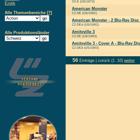
C0:E (US/1973)
Erotik
American Monster
Alle Themenbereiche
[?]
C2:DE (US/1982)
American Monster - 2 Blu-Ray Dis
C2:DEd (US/1982)
Amityville 3
Alle Produktionsländer
C2:DE (US/1983)
Amityville 3 - Cover A - Blu-Ray 
C2:DEd (US/1983)
56
Einträge |
zurück
(1..10)
weiter