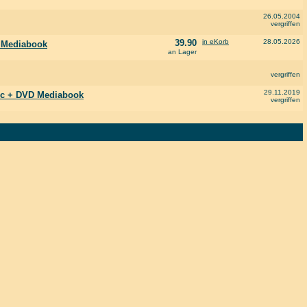
26.05.2004
vergriffen
39.90
in eKorb
28.05.2026
c Mediabook
an Lager
vergriffen
29.11.2019
Disc + DVD Mediabook
vergriffen