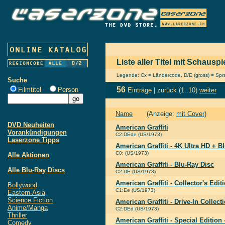
Liste aller Titel mit Schausp
Legende: Cx = Ländercode, D/E (gross) = Sprac
Suche
56
Filmtitel
Person
Einträge |
zurück
(1..10)
weiter
Name
(Anzeige:
mit Cover
)
DVD Neuheiten
American Graffiti
Vorankündigungen
C2:DEde (US/1973)
Laserzone Tipps
American Graffiti - 4K Ultra HD + B
C0: (US/1973)
Alle Aktionen
American Graffiti - Blu-Ray Disc
Alle Blu-Ray Discs
C2:DE (US/1973)
American Graffiti - Collector's Edit
Bollywood
C1:Ee (US/1973)
Eastern-Asia
Science Fiction
American Graffiti - Drive-In Collect
Anime/Manga
C2:DEd (US/1973)
Thriller
American Graffiti - Special Edition
Comedy