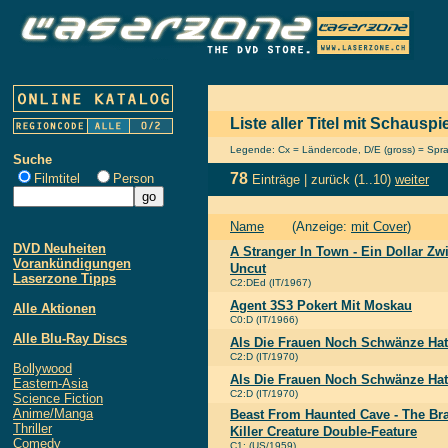
Liste aller Titel mit Schauspi
Legende: Cx = Ländercode, D/E (gross) = Sprach
Suche
78
Filmtitel
Person
Einträge |
zurück
(1..10)
weiter
Name
(Anzeige:
mit Cover
)
DVD Neuheiten
A Stranger In Town - Ein Dollar Z
Vorankündigungen
Uncut
Laserzone Tipps
C2:DEd (IT/1967)
Agent 3S3 Pokert Mit Moskau
Alle Aktionen
C0:D (IT/1966)
Alle Blu-Ray Discs
Als Die Frauen Noch Schwänze Hat
C2:D (IT/1970)
Bollywood
Als Die Frauen Noch Schwänze Hatt
Eastern-Asia
C2:D (IT/1970)
Science Fiction
Anime/Manga
Beast From Haunted Cave - The Bra
Thriller
Killer Creature Double-Feature
Comedy
C1: (US/1959)