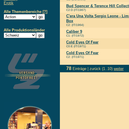
Erotik
Bud Spencer & Terence Hill Collect
C2:D (IT/1967)
Alle Themenbereiche
[?]
C'era Una Volta Sergio Leone - Lim
Box
C2: (IT/1964)
Alle Produktionsländer
Caliber 9
C1: (IT/1972)
Cold Eyes Of Fear
C0:E (IT/1971)
Cold Eyes Of Fear
C2: (IT/1971)
78
Einträge |
zurück
(1..10)
weiter