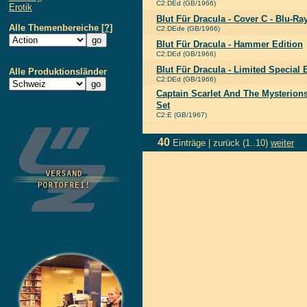
C2:DEd (GB/1966)
Erotik
Blut Für Dracula - Cover C - Blu-R
Alle Themenbereiche
[?]
C2:DEde (GB/1966)
Blut Für Dracula - Hammer Edition
C2:DEd (GB/1966)
Blut Für Dracula - Limited Special 
Alle Produktionsländer
C2:DEd (GB/1966)
Captain Scarlet And The Mysterion
Set
C2:E (GB/1967)
40
Einträge |
zurück
(1..10)
weiter