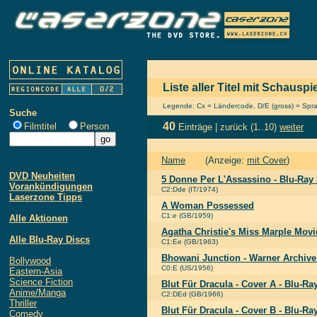
Liste aller Titel mit Schausp
Legende: Cx = Ländercode, D/E (gross) = Sprach
Suche
40
Filmtitel
Person
Einträge |
zurück
(1..10)
weiter
Name
(Anzeige:
mit Cover
)
DVD Neuheiten
5 Donne Per L'Assassino - Blu-Ra
Vorankündigungen
C2:Dde (IT/1974)
Laserzone Tipps
A Woman Possessed
C1:e (GB/1959)
Alle Aktionen
Agatha Christie's Miss Marple Movi
Alle Blu-Ray Discs
C1:Ee (GB/1963)
Bhowani Junction - Warner Archive
Bollywood
C0:E (US/1956)
Eastern-Asia
Science Fiction
Blut Für Dracula - Cover A - Blu-R
Anime/Manga
C2:DEd (GB/1966)
Thriller
Blut Für Dracula - Cover B - Blu-R
Comedy