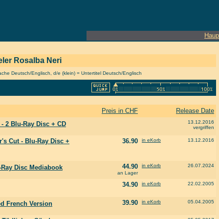
Haup
ieler Rosalba Neri
he Deutsch/Englisch, d/e (klein) = Untertitel Deutsch/Englisch
Preis in CHF
Release Date
13.12.2016
 - 2 Blu-Ray Disc + CD
vergriffen
's Cut - Blu-Ray Disc +
36.90
in eKorb
13.12.2016
44.90
in eKorb
26.07.2024
u-Ray Disc Mediabook
an Lager
34.90
in eKorb
22.02.2005
39.90
in eKorb
05.04.2005
ed French Version