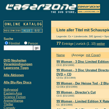
Liste aller Titel mit Schausp
Legende: Cx = Ländercode, D/E (gross) = Sprac
Suche
77
Filmtitel
Person
Einträge |
zurück
(1..10)
weiter
Name
(Anzeige:
mit Cover
)
DVD Neuheiten
99 Women - 3 Disc Limited Edition
Vorankündigungen
C0:E (ES/1969)
Laserzone Tipps
99 Women - 3 Disc Unrated Director
DVD + CD
Alle Aktionen
C0:Ee (ES/1969)
Alle Blu-Ray Discs
99 Women - Der Heisse Tod - 2 Bl
C2:DEd (ES/1969)
Bollywood
99 Women - Director's Cut
Eastern-Asia
C0:E (ES/1969)
Science Fiction
Anime/Manga
99 Women - Limited Edition X Rat
Thriller
C1: (ES/1969)
Comedy