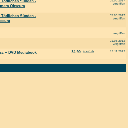
r Tödlichen Sünden -
05.05.2017
vergriffen
amera Obscura
r Tödlichen Sünden -
05.05.2017
vergriffen
bscura
vergriffen
01.06.2012
vergriffen
34.90
in eKorb
18.11.2022
Disc + DVD Mediabook