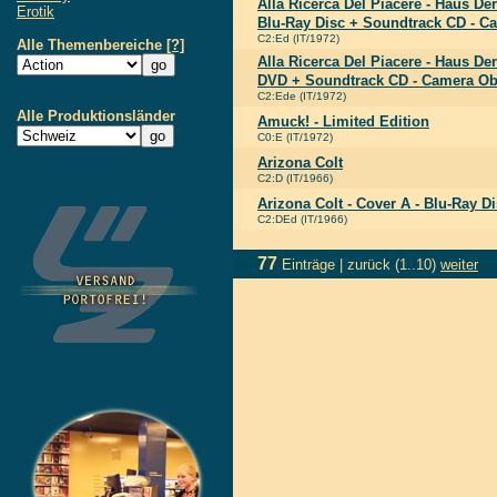
Alla Ricerca Del Piacere - Haus De
Erotik
Blu-Ray Disc + Soundtrack CD - C
C2:Ed (IT/1972)
Alle Themenbereiche
[?]
Alla Ricerca Del Piacere - Haus De
DVD + Soundtrack CD - Camera O
C2:Ede (IT/1972)
Alle Produktionsländer
Amuck! - Limited Edition
C0:E (IT/1972)
Arizona Colt
C2:D (IT/1966)
Arizona Colt - Cover A - Blu-Ray 
C2:DEd (IT/1966)
77
Einträge |
zurück
(1..10)
weiter