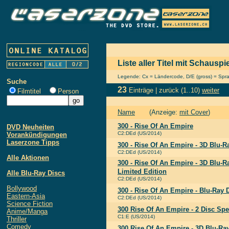
Liste aller Titel mit Schaus
Legende: Cx = Ländercode, D/E (gross) = Sprach
Suche
23
Einträge |
zurück
(1..10)
weiter
Filmtitel
Person
Name
(Anzeige:
mit Cover
)
300 - Rise Of An Empire
DVD Neuheiten
C2:DEd (US/2014)
Vorankündigungen
Laserzone Tipps
300 - Rise Of An Empire - 3D Blu-R
C2:DEd (US/2014)
Alle Aktionen
300 - Rise Of An Empire - 3D Blu-Ra
Limited Edition
Alle Blu-Ray Discs
C2:DEd (US/2014)
Bollywood
300 - Rise Of An Empire - Blu-Ray 
Eastern-Asia
C2:DEd (US/2014)
Science Fiction
300 Rise Of An Empire - 2 Disc Spe
Anime/Manga
C1:E (US/2014)
Thriller
Comedy
300 Rise Of An Empire - 3D Blu-R