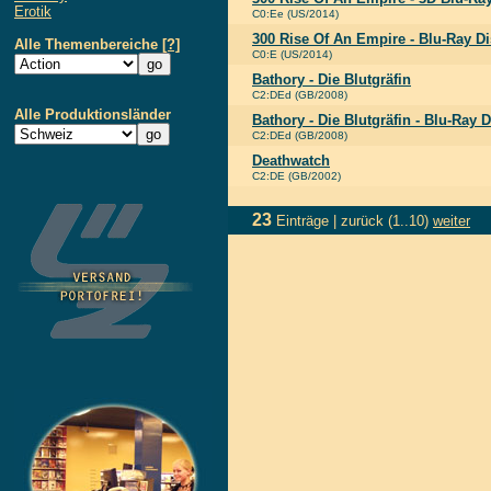
Erotik
C0:Ee (US/2014)
300 Rise Of An Empire - Blu-Ray 
Alle Themenbereiche
[?]
C0:E (US/2014)
Bathory - Die Blutgräfin
C2:DEd (GB/2008)
Alle Produktionsländer
Bathory - Die Blutgräfin - Blu-Ray D
C2:DEd (GB/2008)
Deathwatch
C2:DE (GB/2002)
23
Einträge |
zurück
(1..10)
weiter