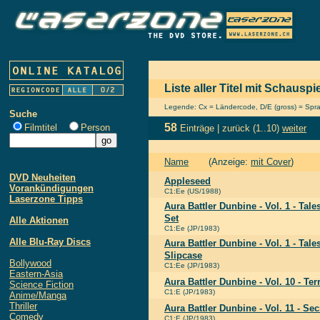
Liste aller Titel mit Schauspi
Legende: Cx = Ländercode, D/E (gross) = Sprach
Suche
58
Filmtitel
Person
Einträge |
zurück
(1..10)
weiter
Name
(Anzeige:
mit Cover
)
DVD Neuheiten
Appleseed
Vorankündigungen
C1:Ee (US/1988)
Laserzone Tipps
Aura Battler Dunbine - Vol. 1 - Tal
Set
Alle Aktionen
C1:Ee (JP/1983)
Alle Blu-Ray Discs
Aura Battler Dunbine - Vol. 1 - Tale
Slipcase
Bollywood
C1:Ee (JP/1983)
Eastern-Asia
Aura Battler Dunbine - Vol. 10 - Te
Science Fiction
C1:E (JP/1983)
Anime/Manga
Thriller
Aura Battler Dunbine - Vol. 11 - Se
Comedy
C1:E (JP/1983)