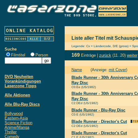
Liste aller Titel mit Schaus
Legende: Cx = Ländercode, D/E (gross) = Sprac
Suche
169
Filmtitel
Person
Einträge |
zurück
(11..20)
weiter
Name
(Anzeige:
mit Cover
)
DVD Neuheiten
Blade Runner - 30th Anniversary Col
Vorankündigungen
Ray Disc
Laserzone Tipps
C0:Ee (US/1982)
Blade Runner - 30th Anniversary Col
Alle Aktionen
Ray Disc
C2:DEd (US/1982)
Alle Blu-Ray Discs
Blade Runner - Blu-Ray Disc
Bollywood
C0:E (US/1982)
Eastern-Asia
Blade Runner - Director's Cut
Science Fiction
C2:DEd (US/1982)
Anime/Manga
Thriller
Blade Runner - Director's Cut
Comedy
C1:E (US/1982)