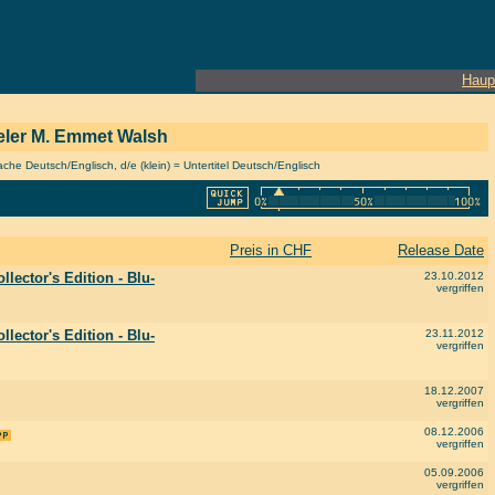
Haup
pieler M. Emmet Walsh
he Deutsch/Englisch, d/e (klein) = Untertitel Deutsch/Englisch
Preis in CHF
Release Date
lector's Edition - Blu-
23.10.2012
vergriffen
lector's Edition - Blu-
23.11.2012
vergriffen
18.12.2007
vergriffen
08.12.2006
vergriffen
05.09.2006
vergriffen