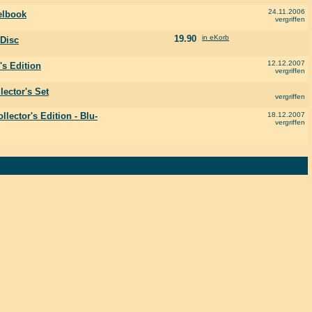
24.11.2006
eelbook
vergriffen
19.90
in eKorb
 Disc
12.12.2007
's Edition
vergriffen
lector's Set
vergriffen
lector's Edition - Blu-
18.12.2007
vergriffen