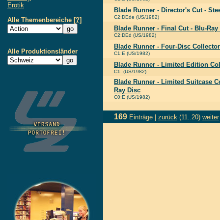
Erotik
Blade Runner - Director's Cut - St
C2:DEde (US/1982)
Alle Themenbereiche
[?]
Blade Runner - Final Cut - Blu-Ray
C2:DEd (US/1982)
Blade Runner - Four-Disc Collector
Alle Produktionsländer
C1:E (US/1982)
Blade Runner - Limited Edition Col
C1: (US/1982)
Blade Runner - Limited Suitcase Col
Ray Disc
C0:E (US/1982)
169
Einträge |
zurück
(11..20)
weiter