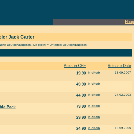
Haup
eler Jack Carter
he Deutsch/Englisch, d/e (klein) = Untertitel Deutsch/Englisch
Preis in CHF
Release Date
19.90
in eKorb
18.09.2007
49.90
in eKorb
44.90
in eKorb
24.02.2003
79.90
in eKorb
uble Pack
29.90
in eKorb
24.90
in eKorb
13.09.2005