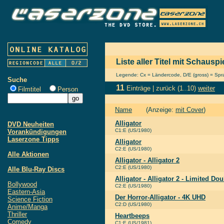
Liste aller Titel mit Schauspi
Legende: Cx = Ländercode, D/E (gross) = Sprac
Suche
11
Einträge |
zurück
(1..10)
weiter
Filmtitel
Person
Name
(Anzeige:
mit Cover
)
Alligator
DVD Neuheiten
C1:E (US/1980)
Vorankündigungen
Laserzone Tipps
Alligator
C2:E (US/1980)
Alle Aktionen
Alligator - Alligator 2
C2:E (US/1980)
Alle Blu-Ray Discs
Alligator - Alligator 2 - Limited Do
Bollywood
C2:E (US/1980)
Eastern-Asia
Der Horror-Alligator - 4K UHD
Science Fiction
C2:D (US/1980)
Anime/Manga
Thriller
Heartbeeps
Comedy
C1:E (US/1981)