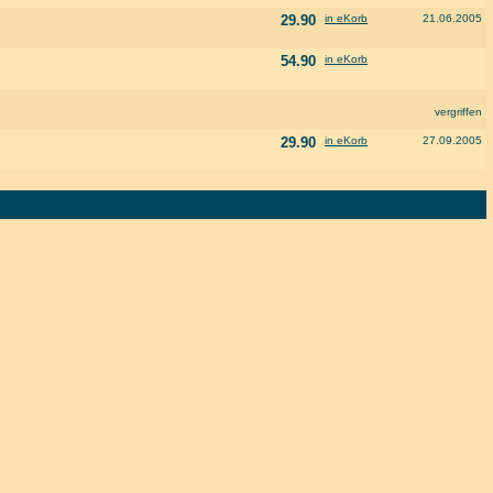
29.90
in eKorb
21.06.2005
54.90
in eKorb
vergriffen
29.90
in eKorb
27.09.2005