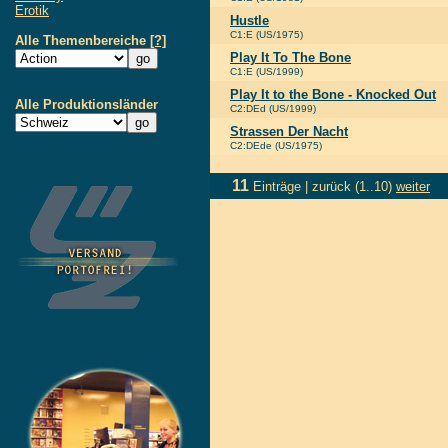
Erotik
Hustle
C1:E (US/1975)
Alle Themenbereiche
[?]
Play It To The Bone
C1:E (US/1999)
Play It to the Bone - Knocked Out
Alle Produktionsländer
C2:DEd (US/1999)
Strassen Der Nacht
C2:DEde (US/1975)
11
Einträge |
zurück
(1..10)
weiter