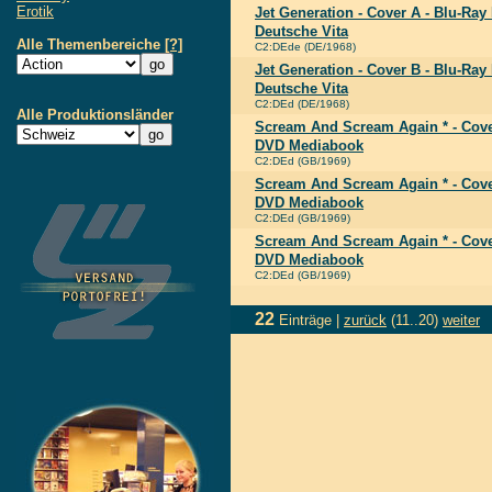
Erotik
Jet Generation - Cover A - Blu-Ray
Deutsche Vita
Alle Themenbereiche
[?]
C2:DEde (DE/1968)
Jet Generation - Cover B - Blu-Ray
Deutsche Vita
C2:DEd (DE/1968)
Alle Produktionsländer
Scream And Scream Again * - Cover
DVD Mediabook
C2:DEd (GB/1969)
Scream And Scream Again * - Cover
DVD Mediabook
C2:DEd (GB/1969)
Scream And Scream Again * - Cover
DVD Mediabook
C2:DEd (GB/1969)
22
Einträge |
zurück
(11..20)
weiter