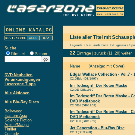
Liste aller Titel mit Schausp
Legende: Cx = Ländercode, D/E (gross) = Sprac
Suche
22
Einträge |
zurück
(11..20)
weiter
Filmtitel
Person
Name
(Anzeige:
mit Cover
)
Edgar Wallace Collection - Vol.7 - 
DVD Neuheiten
C2:DEde (DE/1967)
Vorankündigungen
Laserzone Tipps
Im Todesgriff Der Roten Maske
C2:DE (GB/1969)
Alle Aktionen
Im Todesgriff Der Roten Maske - Co
DVD Mediabook
Alle Blu-Ray Discs
C2:DEd (GB/1969)
Bollywood
Im Todesgriff Der Roten Maske - Co
Eastern-Asia
DVD Mediabook
Science Fiction
C2:DEd (GB/1969)
Anime/Manga
Jet Generation - Blu-Ray Disc
Thriller
C2:D (DE/1968)
Comedy