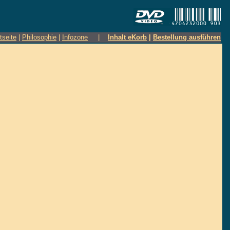
tseite
|
Philosophie
|
Infozone
|
Inhalt eKorb
|
Bestellung ausführen