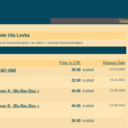
Haup
ieler Uta Levka
he Deutsch/Englisch, d/e (klein) = Untertitel Deutsch/Englisch
Preis in CHF
Release Date
39.90
in eKorb
07.03.2005
1967-1968
22.90
in eKorb
15.10.2003
ver A - Blu-Ray Disc +
44.90
in eKorb
27.09.2019
ver B - Blu-Ray Disc +
44.90
in eKorb
27.09.2019
26.90
in eKorb