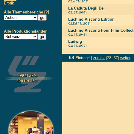
C2:e (IT/1969)
Erotik
La Caduta Degli Dei
Alle Themenbereiche
[?]
C2: (IT/1969)
Luchino Visconti Edition
C2:Dd (IT/1951)
Luchino Visconti Four Film Collect
Alle Produktionsländer
C1: (IT/1948)
Ludwig
C1: (IT/1972)
68
Einträge |
zurück
(28..37)
weiter