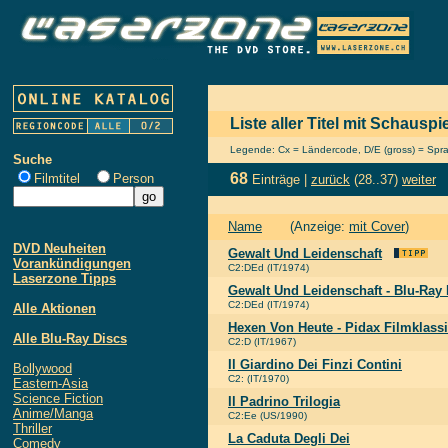
Liste aller Titel mit Schausp
Legende: Cx = Ländercode, D/E (gross) = Sprach
Suche
68
Filmtitel
Person
Einträge |
zurück
(28..37)
weiter
Name
(Anzeige:
mit Cover
)
DVD Neuheiten
Gewalt Und Leidenschaft
Vorankündigungen
C2:DEd (IT/1974)
Laserzone Tipps
Gewalt Und Leidenschaft - Blu-Ray 
C2:DEd (IT/1974)
Alle Aktionen
Hexen Von Heute - Pidax Filmklassi
Alle Blu-Ray Discs
C2:D (IT/1967)
Il Giardino Dei Finzi Contini
Bollywood
C2: (IT/1970)
Eastern-Asia
Science Fiction
Il Padrino Trilogia
Anime/Manga
C2:Ee (US/1990)
Thriller
La Caduta Degli Dei
Comedy