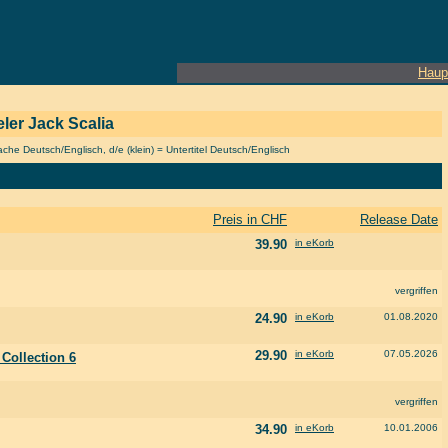
Haup
eler Jack Scalia
he Deutsch/Englisch, d/e (klein) = Untertitel Deutsch/Englisch
Preis in CHF
Release Date
39.90
in eKorb
vergriffen
24.90
in eKorb
01.08.2020
29.90
in eKorb
07.05.2026
l Collection 6
vergriffen
34.90
in eKorb
10.01.2006