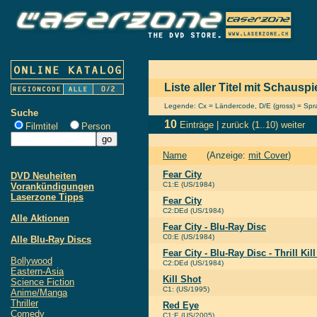
Liste aller Titel mit Schauspi
Legende: Cx = Ländercode, D/E (gross) = Sprac
Suche
10
Einträge |
zurück
(1..10)
weiter
Filmtitel
Person
Name
(Anzeige:
mit Cover
)
Fear City
DVD Neuheiten
C1:E (US/1984)
Vorankündigungen
Laserzone Tipps
Fear City
C2:DEd (US/1984)
Alle Aktionen
Fear City - Blu-Ray Disc
C0:E (US/1984)
Alle Blu-Ray Discs
Fear City - Blu-Ray Disc - Thrill Kil
Bollywood
C2:DEd (US/1984)
Eastern-Asia
Kill Shot
Science Fiction
C1: (US/1995)
Anime/Manga
Thriller
Red Eye
Comedy
C1:E (US/2005)