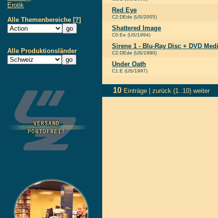
Erotik
Red Eye
C2:DEde (US/2005)
Alle Themenbereiche
[?]
Shattered Image
C0:Ee (US/1994)
Sirene 1 - Blu-Ray Disc + DVD Med
Alle Produktionsländer
C2:DEde (US/1990)
Under Oath
C1:E (US/1997)
10
Einträge |
zurück
(1..10)
weiter