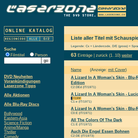
Liste aller Titel mit Schausp
Legende: Cx = Ländercode, D/E (gross) = Sprach
Suche
63
Filmtitel
Person
Einträge |
zurück
(1..10)
weiter
Name
(Anzeige:
mit Cover
)
DVD Neuheiten
A Lizard In A Woman's Skin - Blu-R
Vorankündigungen
Edition
Laserzone Tipps
C2:DEd (IT/1971)
A Lizard In A Woman's Skin - Lucio
Alle Aktionen
C1:e (IT/1971)
Alle Blu-Ray Discs
A Lizard In A Women's Skin - Blu-
Bollywood
C0:E (IT/1971)
Eastern-Asia
All The Colors Of The Dark
Science Fiction
C1:E (IT/1972)
Anime/Manga
Auch Die Engel Essen Bohnen
Thriller
C2:DE (IT/1973)
Comedy