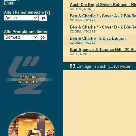
Erotik
Auch Die Engel Essen Bohnen - Bl
C2:DEd (IT/1973)
Alle Themenbereiche
[?]
Ben & Charlie * - Cover A - 2 Blu-
C2:DEde (IT/1972)
Ben & Charlie * - Cover B - 2 Blu-
Alle Produktionsländer
C2:DEde (IT/1972)
Ben & Charlie - 2 Disc Edition
C2:DEde (IT/1972)
Bud Spencer & Terence Hill - 20 Bl
C2:D (IT/1979)
63
Einträge |
zurück
(1..10)
weiter