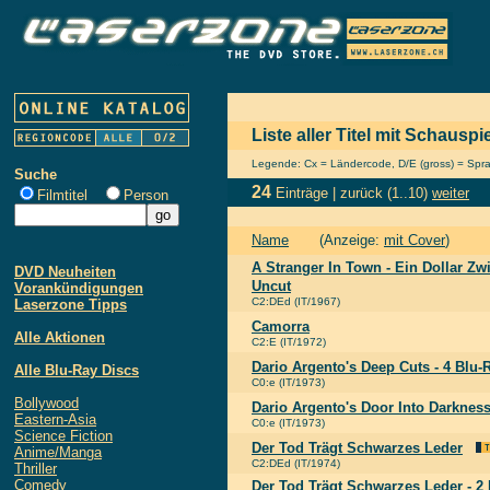
Liste aller Titel mit Schauspi
Legende: Cx = Ländercode, D/E (gross) = Sprach
Suche
24
Einträge |
zurück
(1..10)
weiter
Filmtitel
Person
Name
(Anzeige:
mit Cover
)
A Stranger In Town - Ein Dollar Z
DVD Neuheiten
Uncut
Vorankündigungen
C2:DEd (IT/1967)
Laserzone Tipps
Camorra
Alle Aktionen
C2:E (IT/1972)
Dario Argento's Deep Cuts - 4 Blu-
Alle Blu-Ray Discs
C0:e (IT/1973)
Bollywood
Dario Argento's Door Into Darknes
Eastern-Asia
C0:e (IT/1973)
Science Fiction
Der Tod Trägt Schwarzes Leder
Anime/Manga
C2:DEd (IT/1974)
Thriller
Comedy
Der Tod Trägt Schwarzes Leder - 2 