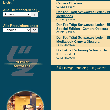
Erotik
Camera Obscura
C2:DEd (IT/1974)
Alle Themenbereiche
[?]
Der Tod Trägt Schwarzes Leder - B
Mediabook
C2:DEd (IT/1974)
Der Tod Trägt Schwarzes Leder - B
Alle Produktionsländer
Special Edition - Camera Obscura
C2:DEd (IT/1974)
Der Tod Trägt Schwarzes Leder - B
Mediabook Camera Obscura
C2:Dd (IT/1974)
Die Letzte Rechnung Schreibt Der T
Edition Nr. 1
C2:Dd (IT/1976)
24
Einträge |
zurück
(1..10)
weiter