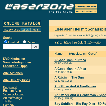
Liste aller Titel mit Schauspi
Legende: Cx = Ländercode, D/E (gross) = Sprach
Suche
72
Filmtitel
Person
Einträge |
zurück
(1..10)
weiter
Name
(Anzeige:
mit Cover
)
DVD Neuheiten
A Good Man In Africa
Vorankündigungen
C2:DE (US/1994)
Laserzone Tipps
A Good Man In Africa
C1:E (US/1994)
Alle Aktionen
A Raisin In The Sun
Alle Blu-Ray Discs
C1:E (US/1961)
An Officer And A Gentleman
Bollywood
C1:Ee (US/1982)
Eastern-Asia
Science Fiction
An Officer And A Gentleman - Speci
Anime/Manga
C1:Ee (US/1982)
Thriller
Boy Soldiers - Blu-Ray Disc - 3D F
Comedy