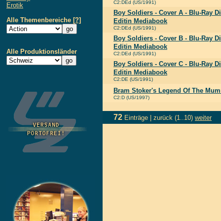
C2:DEd (US/1991)
Erotik
Boy Soldiers - Cover A - Blu-Ray D
Alle Themenbereiche
[?]
Editin Mediabook
C2:DEd (US/1991)
Boy Soldiers - Cover B - Blu-Ray D
Editin Mediabook
Alle Produktionsländer
C2:DEd (US/1991)
Boy Soldiers - Cover C - Blu-Ray D
Editin Mediabook
C2:DE (US/1991)
Bram Stoker's Legend Of The Mu
C2:D (US/1997)
72
Einträge |
zurück
(1..10)
weiter