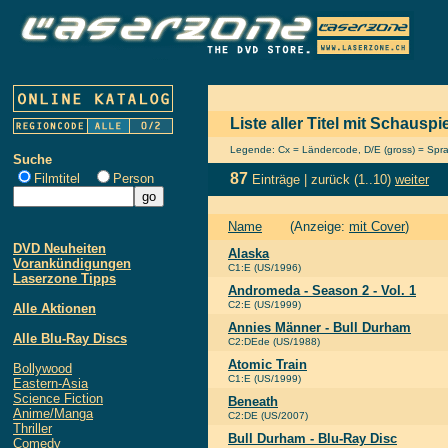
Liste aller Titel mit Schausp
Legende: Cx = Ländercode, D/E (gross) = Sprach
Suche
87
Filmtitel
Person
Einträge |
zurück
(1..10)
weiter
Name
(Anzeige:
mit Cover
)
DVD Neuheiten
Alaska
Vorankündigungen
C1:E (US/1996)
Laserzone Tipps
Andromeda - Season 2 - Vol. 1
C2:E (US/1999)
Alle Aktionen
Annies Männer - Bull Durham
Alle Blu-Ray Discs
C2:DEde (US/1988)
Atomic Train
Bollywood
C1:E (US/1999)
Eastern-Asia
Science Fiction
Beneath
Anime/Manga
C2:DE (US/2007)
Thriller
Bull Durham - Blu-Ray Disc
Comedy