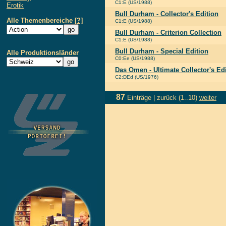
C1:E (US/1988)
Erotik
Bull Durham - Collector's Edition
Alle Themenbereiche
[?]
C1:E (US/1988)
Bull Durham - Criterion Collection
C1:E (US/1988)
Bull Durham - Special Edition
Alle Produktionsländer
C0:Ee (US/1988)
Das Omen - Ultimate Collector's Ed
C2:DEd (US/1976)
87
Einträge |
zurück
(1..10)
weiter