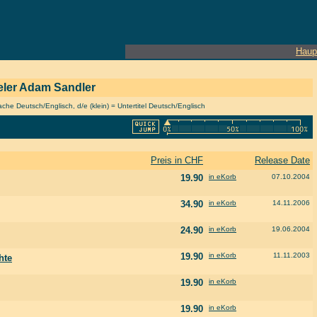
Haup
pieler Adam Sandler
he Deutsch/Englisch, d/e (klein) = Untertitel Deutsch/Englisch
Preis in CHF
Release Date
19.90
in eKorb
07.10.2004
34.90
in eKorb
14.11.2006
24.90
in eKorb
19.06.2004
19.90
in eKorb
11.11.2003
hte
19.90
in eKorb
19.90
in eKorb