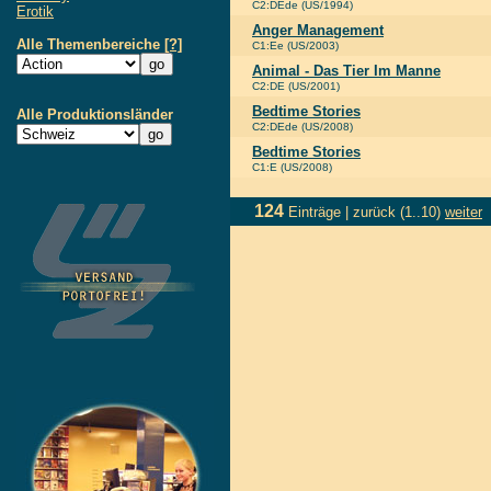
C2:DEde (US/1994)
Erotik
Anger Management
Alle Themenbereiche
[?]
C1:Ee (US/2003)
Animal - Das Tier Im Manne
C2:DE (US/2001)
Bedtime Stories
Alle Produktionsländer
C2:DEde (US/2008)
Bedtime Stories
C1:E (US/2008)
124
Einträge |
zurück
(1..10)
weiter