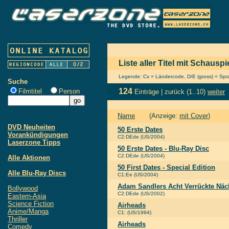
Liste aller Titel mit Schaus
Legende: Cx = Ländercode, D/E (gross) = Sprac
Suche
124
Filmtitel
Person
Einträge |
zurück
(1..10)
weiter
Name
(Anzeige:
mit Cover
)
DVD Neuheiten
50 Erste Dates
Vorankündigungen
C2:DEde (US/2004)
Laserzone Tipps
50 Erste Dates - Blu-Ray Disc
C2:DEde (US/2004)
Alle Aktionen
50 First Dates - Special Edition
Alle Blu-Ray Discs
C1:Ee (US/2004)
Adam Sandlers Acht Verrückte Näc
Bollywood
C2:DEde (US/2002)
Eastern-Asia
Science Fiction
Airheads
Anime/Manga
C1: (US/1994)
Thriller
Airheads
Comedy