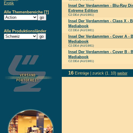
Erotik
Insel Der Verdammten - Blu-Ray Di
Extreme Edition
Alle Themenbereiche
[?]
C2:DEd (AU/1981)
Insel Der Verdammten - Class X - 
Mediabook
C2:DEd (AU/1981)
Alle Produktionsländer
Insel Der Verdammten - Cover A - 
Mediabook
C2:DEd (AU/1981)
Insel Der Verdammten - Cover B - 
Mediabook
C2:DEd (AU/1981)
16
Einträge |
zurück
(1..10)
weiter