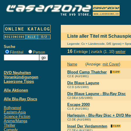
Liste aller Titel mit Schausp
Legende: Cx = Ländercode, D/E (gross) = Sprach
Suche
16
Einträge |
zurück
(1..10)
weiter
Filmtitel
Person
Name
(Anzeige:
mit Cover
)
Blood Camp Thatcher
DVD Neuheiten
C2:E (AU/1981)
Vorankündigungen
Laserzone Tipps
Die Blaue Lagune
C2:D (US/1980)
Alle Aktionen
Die Blaue Lagune - Blu-Ray Disc
C2:DEd (US/1980)
Alle Blu-Ray Discs
Escape 2000
Bollywood
C1:E (AU/1981)
Eastern-Asia
Harlequin - Blu-Ray Disc + DVD M
Science Fiction
C2:DE (AU/1980)
Anime/Manga
Thriller
Insel Der Verdammten
Comedy
C2:DEd (AU/1981)