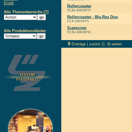
Erotik
Rollercoaster
C1:Ee (US/1977)
Alle Themenbereiche
[?]
Rollercoaster - Blu-Ray Disc
C1:E (US/1977)
Scarecrow
Alle Produktionsländer
C1:Ee (US/1973)
9
Einträge |
zurück
(1..9)
weiter