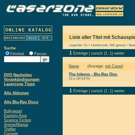
Liste aller Titel mit Schausp
Legende: Cx = Ländercode, D/E (gross) = Sprach
Suche
1
Einträge |
zurück
(1..1)
weiter
Filmtitel
Person
Name
(Anzeige:
mit Cover
)
The Inferno - Blu-Ray Disc
DVD Neuheiten
C1:e (JP/1979)
Vorankündigungen
Laserzone Tipps
1
Einträge |
zurück
(1..1)
weiter
Alle Aktionen
Alle Blu-Ray Discs
Bollywood
Eastern-Asia
Science Fiction
Anime/Manga
Thriller
Comedy