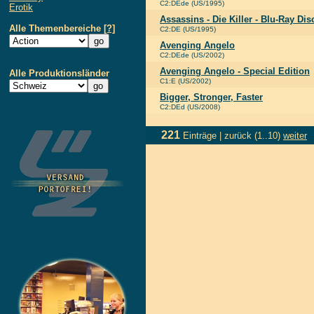
C2:DEde (US/1995)
Erotik
Assassins - Die Killer - Blu-Ray Dis
Alle Themenbereiche
[?]
C2:DE (US/1995)
Avenging Angelo
C2:DEde (US/2002)
Avenging Angelo - Special Edition
Alle Produktionsländer
C1:E (US/2002)
Bigger, Stronger, Faster
C2:DEd (US/2008)
221
Einträge |
zurück
(1..10)
weiter