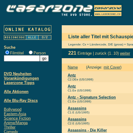
Liste aller Titel mit Schauspi
Legende: Cx = Ländercode, D/E (gross) = Sprach
Suche
221
Filmtitel
Person
Einträge |
zurück
(1..10)
weiter
Name
(Anzeige:
mit Cover
)
DVD Neuheiten
Antz
Vorankündigungen
C2:DEe (US/1998)
Laserzone Tipps
Antz
C1:Ee (US/1998)
Alle Aktionen
Antz - Signature Selection
Alle Blu-Ray Discs
C1:Ee (US/1998)
Assassins
Bollywood
C1:E (US/1995)
Eastern-Asia
Science Fiction
Assassins
Anime/Manga
C2:E (US/1995)
Thriller
Assassins - Die Killer
Comedy