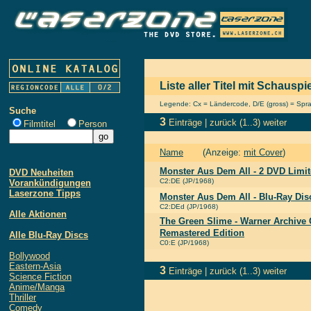
Liste aller Titel mit Schausp
Legende: Cx = Ländercode, D/E (gross) = Sprach
Suche
3
Einträge |
zurück
(1..3)
weiter
Filmtitel
Person
Name
(Anzeige:
mit Cover
)
Monster Aus Dem All - 2 DVD Limit
DVD Neuheiten
C2:DE (JP/1968)
Vorankündigungen
Laserzone Tipps
Monster Aus Dem All - Blu-Ray Di
C2:DEd (JP/1968)
Alle Aktionen
The Green Slime - Warner Archive C
Remastered Edition
Alle Blu-Ray Discs
C0:E (JP/1968)
Bollywood
Eastern-Asia
3
Einträge |
zurück
(1..3)
weiter
Science Fiction
Anime/Manga
Thriller
Comedy