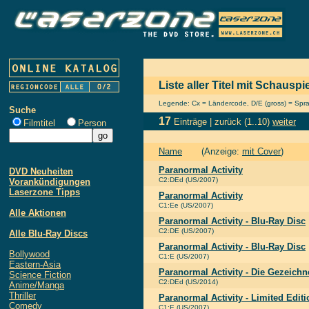
Liste aller Titel mit Schausp
Legende: Cx = Ländercode, D/E (gross) = Sprach
Suche
17
Einträge |
zurück
(1..10)
weiter
Filmtitel
Person
Name
(Anzeige:
mit Cover
)
Paranormal Activity
DVD Neuheiten
C2:DEd (US/2007)
Vorankündigungen
Laserzone Tipps
Paranormal Activity
C1:Ee (US/2007)
Alle Aktionen
Paranormal Activity - Blu-Ray Disc
C2:DE (US/2007)
Alle Blu-Ray Discs
Paranormal Activity - Blu-Ray Disc
Bollywood
C1:E (US/2007)
Eastern-Asia
Paranormal Activity - Die Gezeichn
Science Fiction
C2:DEd (US/2014)
Anime/Manga
Thriller
Paranormal Activity - Limited Editi
Comedy
C1:E (US/2007)