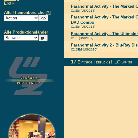
Erotik
Paranormal Activity - The Marked 
C1:Ee (US/2014)
Alle Themenbereiche
[?]
Paranormal Activity - The Marked O
DVD Combo
C1:Ee (US/2014)
Alle Produktionsländer
Paranormal Activity - The Ultimate 
C1:E (US/2007)
Paranormal Activity 2 - Blu-Ray Dis
C2:DEd (US/2010)
17
Einträge |
zurück
(1..10)
weiter