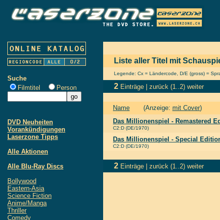
Liste aller Titel mit Schausp
Legende: Cx = Ländercode, D/E (gross) = Sprac
Suche
2
Einträge |
zurück
(1..2)
weiter
Filmtitel
Person
Name
(Anzeige:
mit Cover
)
Das Millionenspiel - Remastered Ed
DVD Neuheiten
C2:D (DE/1970)
Vorankündigungen
Laserzone Tipps
Das Millionenspiel - Special Edit
C2:D (DE/1970)
Alle Aktionen
2
Alle Blu-Ray Discs
Einträge |
zurück
(1..2)
weiter
Bollywood
Eastern-Asia
Science Fiction
Anime/Manga
Thriller
Comedy