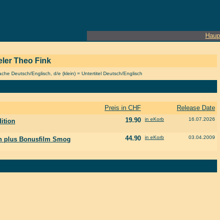
Haup
ieler Theo Fink
he Deutsch/Englisch, d/e (klein) = Untertitel Deutsch/Englisch
Preis in CHF
Release Date
19.90
in eKorb
16.07.2026
ition
44.90
in eKorb
03.04.2009
ion plus Bonusfilm Smog