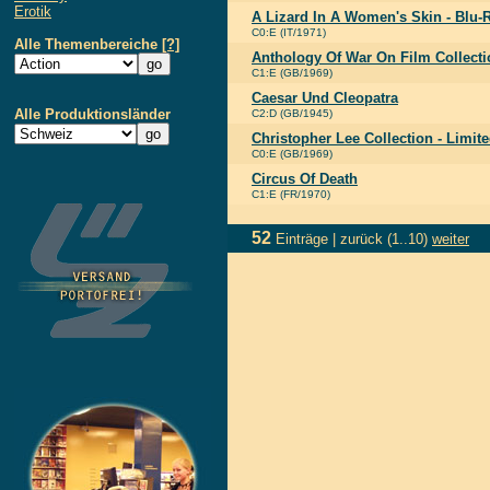
Erotik
A Lizard In A Women's Skin - Blu-
C0:E (IT/1971)
Alle Themenbereiche
[?]
Anthology Of War On Film Collecti
C1:E (GB/1969)
Caesar Und Cleopatra
Alle Produktionsländer
C2:D (GB/1945)
Christopher Lee Collection - Limit
C0:E (GB/1969)
Circus Of Death
C1:E (FR/1970)
52
Einträge |
zurück
(1..10)
weiter