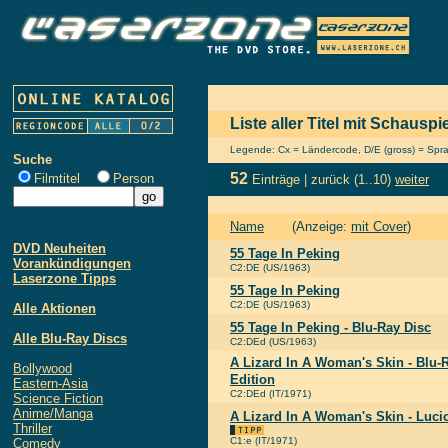
Liste aller Titel mit Schausp
Legende: Cx = Ländercode, D/E (gross) = Sprach
Suche
52
Filmtitel
Person
Einträge |
zurück
(1..10)
weiter
Name
(Anzeige:
mit Cover
)
DVD Neuheiten
55 Tage In Peking
Vorankündigungen
C2:DE (US/1963)
Laserzone Tipps
55 Tage In Peking
C2:DE (US/1963)
Alle Aktionen
55 Tage In Peking - Blu-Ray Disc
Alle Blu-Ray Discs
C2:DEd (US/1963)
A Lizard In A Woman's Skin - Blu-R
Bollywood
Edition
Eastern-Asia
C2:DEd (IT/1971)
Science Fiction
Anime/Manga
A Lizard In A Woman's Skin - Lucio
Thriller
C1:e (IT/1971)
Comedy