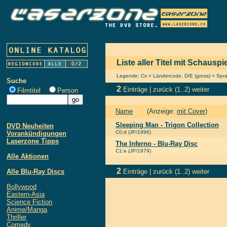
Liste aller Titel mit Schaus
Legende: Cx = Ländercode, D/E (gross) = Sprach
Suche
2
Einträge |
zurück
(1..2)
weiter
Filmtitel
Person
Name
(Anzeige:
mit Cover
)
Sleeping Man - Trigon Collection
DVD Neuheiten
C0:d (JP/1996)
Vorankündigungen
Laserzone Tipps
The Inferno - Blu-Ray Disc
C1:e (JP/1979)
Alle Aktionen
2
Alle Blu-Ray Discs
Einträge |
zurück
(1..2)
weiter
Bollywood
Eastern-Asia
Science Fiction
Anime/Manga
Thriller
Comedy