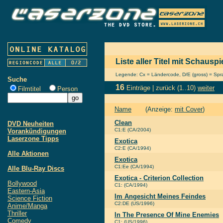
Liste aller Titel mit Schausp
Legende: Cx = Ländercode, D/E (gross) = Sprac
Suche
16
Einträge |
zurück
(1..10)
weiter
Filmtitel
Person
Name
(Anzeige:
mit Cover
)
Clean
DVD Neuheiten
C1:E (CA/2004)
Vorankündigungen
Laserzone Tipps
Exotica
C2:E (CA/1994)
Alle Aktionen
Exotica
C1:Ee (CA/1994)
Alle Blu-Ray Discs
Exotica - Criterion Collection
Bollywood
C1: (CA/1994)
Eastern-Asia
Im Angesicht Meines Feindes
Science Fiction
C2:DE (US/1996)
Anime/Manga
Thriller
In The Presence Of Mine Enemies
Comedy
C1: (US/1996)