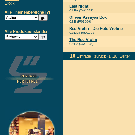
Erotik
Last Night
C1:Ee (CA/1998)
Alle Themenbereiche
[?]
Olivier Assayas Box
C2:E (FR/1996)
Red Violin - Die Rote Violine
Alle Produktionsländer
C2:DEd (US/1998)
The Red Violin
C2:Ee (CA/1998)
16
Einträge |
zurück
(1..10)
weiter