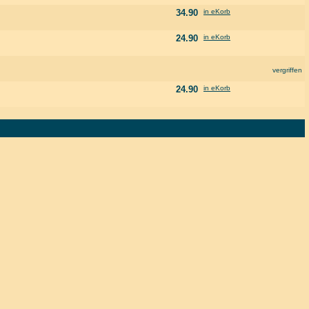
34.90
in eKorb
24.90
in eKorb
vergriffen
24.90
in eKorb