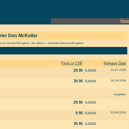
Haup
ieler Don McKellar
he Deutsch/Englisch, d/e (klein) = Untertitel Deutsch/Englisch
Preis in CHF
Release Date
29.90
in eKorb
14.07.2006
39.90
in eKorb
18.09.2008
vergriffen
29.90
in eKorb
9.90
in eKorb
03.06.2004
39.90
in eKorb