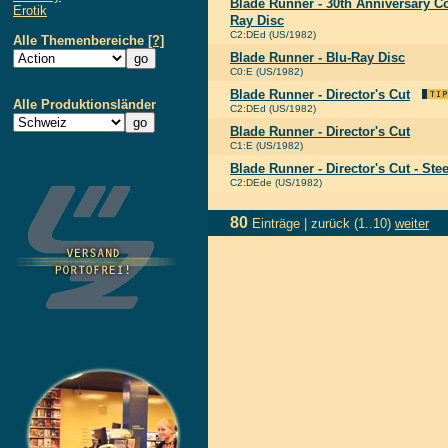
Blade Runner - 30th Anniversary Col
Erotik
Ray Disc
C2:DEd (US/1982)
Alle Themenbereiche
[?]
Blade Runner - Blu-Ray Disc
C0:E (US/1982)
Blade Runner - Director's Cut
Alle Produktionsländer
C2:DEd (US/1982)
Blade Runner - Director's Cut
C1:E (US/1982)
Blade Runner - Director's Cut - Ste
C2:DEde (US/1982)
80
Einträge |
zurück
(1..10)
weiter