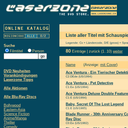
Liste aller Titel mit Schausp
Legende: Cx = Ländercode, D/E (gross) = Sprach
Suche
80
Filmtitel
Person
Einträge |
zurück
(1..10)
weiter
Name
(Anzeige:
mit Cover
)
DVD Neuheiten
Ace Ventura - Ein Tierischer Detekt
Vorankündigungen
C2:DEde (US/1994)
Laserzone Tipps
Ace Ventura - Pet Detective
C1:Ee (US/1994)
Alle Aktionen
Ace Ventura Deluxe Double Feature
Alle Blu-Ray Discs
C1:E (US/1994)
Baby, Secret Of The Lost Legend
Bollywood
C1:E (US/1985)
Eastern-Asia
Science Fiction
Blade Runner - 30th Anniversary Col
Anime/Manga
Ray Disc
Thriller
C0:Ee (US/1982)
Comedy