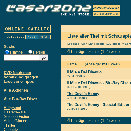
Liste aller Titel mit Schauspi
Legende: Cx = Ländercode, D/E (gross) = Sprach
Suche
4
Einträge |
zurück
(1..4)
weiter
Filmtitel
Person
Name
(Anzeige:
mit Cover
)
Il Miele Del Diavolo
DVD Neuheiten
C2: (IT/1986)
Vorankündigungen
Laserzone Tipps
Il Miele Del Diavolo - Blu-Ray Dis
C2:DEd (IT/1986)
Alle Aktionen
The Devil's Honey
C3:E (IT/1986)
Alle Blu-Ray Discs
The Devil's Honey - Special Edition
Bollywood
C0:Ee (IT/1986)
Eastern-Asia
Science Fiction
4
Einträge |
zurück
(1..4)
weiter
Anime/Manga
Thriller
Comedy