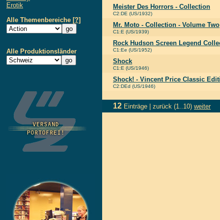
Erotik
Meister Des Horrors - Collection
C2:DE (US/1932)
Alle Themenbereiche
[?]
Mr. Moto - Collection - Volume Two
C1:E (US/1939)
Rock Hudson Screen Legend Colle
C1:Ee (US/1952)
Alle Produktionsländer
Shock
C1:E (US/1946)
Shock! - Vincent Price Classic Edit
C2:DEd (US/1946)
12
Einträge |
zurück
(1..10)
weiter