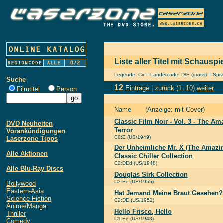
Liste aller Titel mit Schauspi
Legende: Cx = Ländercode, D/E (gross) = Sprach
Suche
12
Einträge |
zurück
(1..10)
weiter
Filmtitel
Person
Name
(Anzeige:
mit Cover
)
Classic Film Noir - Vol. 3 - The Am
DVD Neuheiten
Terror
Vorankündigungen
C0:E (US/1949)
Laserzone Tipps
Der Unheimliche Mr. X (The Amazin
Alle Aktionen
Classic Chiller Collection
C2:DEd (US/1948)
Alle Blu-Ray Discs
Douglas Sirk Collection
C2:Ee (US/1955)
Bollywood
Eastern-Asia
Hat Jemand Meine Braut Gesehen?
Science Fiction
C2:DE (US/1952)
Anime/Manga
Hello Frisco, Hello
Thriller
C1:Ee (US/1943)
Comedy