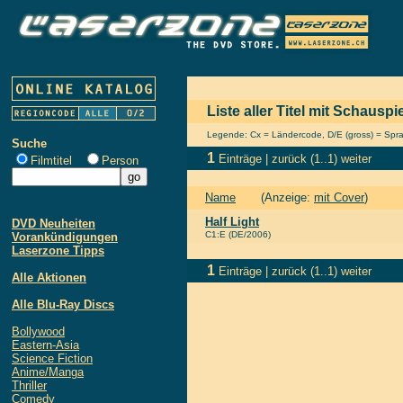
Liste aller Titel mit Schauspie
Legende: Cx = Ländercode, D/E (gross) = Sprach
Suche
1
Einträge |
zurück
(1..1)
weiter
Filmtitel
Person
Name
(Anzeige:
mit Cover
)
Half Light
DVD Neuheiten
C1:E (DE/2006)
Vorankündigungen
Laserzone Tipps
1
Einträge |
zurück
(1..1)
weiter
Alle Aktionen
Alle Blu-Ray Discs
Bollywood
Eastern-Asia
Science Fiction
Anime/Manga
Thriller
Comedy