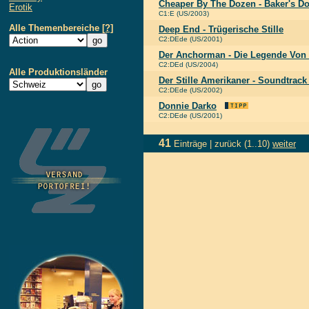
Cheaper By The Dozen - Baker's Do
Erotik
C1:E (US/2003)
Alle Themenbereiche
[?]
Deep End - Trügerische Stille
C2:DEde (US/2001)
Der Anchorman - Die Legende Von
C2:DEd (US/2004)
Alle Produktionsländer
Der Stille Amerikaner - Soundtrack
C2:DEde (US/2002)
Donnie Darko
C2:DEde (US/2001)
41
Einträge |
zurück
(1..10)
weiter