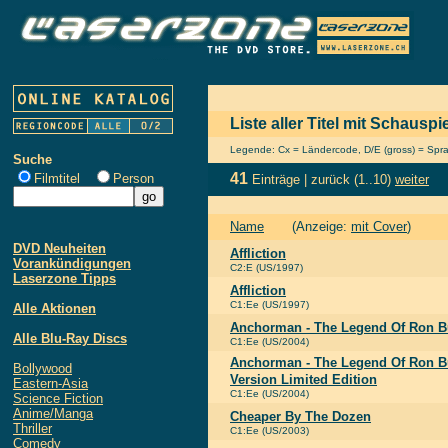
Liste aller Titel mit Schaus
Legende: Cx = Ländercode, D/E (gross) = Sprach
Suche
41
Filmtitel
Person
Einträge |
zurück
(1..10)
weiter
Name
(Anzeige:
mit Cover
)
DVD Neuheiten
Affliction
Vorankündigungen
C2:E (US/1997)
Laserzone Tipps
Affliction
C1:Ee (US/1997)
Alle Aktionen
Anchorman - The Legend Of Ron 
Alle Blu-Ray Discs
C1:Ee (US/2004)
Anchorman - The Legend Of Ron B
Bollywood
Version Limited Edition
Eastern-Asia
C1:Ee (US/2004)
Science Fiction
Anime/Manga
Cheaper By The Dozen
Thriller
C1:Ee (US/2003)
Comedy