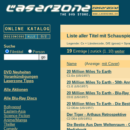
Liste aller Titel mit Schauspi
Legende: Cx = Ländercode, D/E (gross) = Sprach
Suche
19
Einträge |
zurück
(1..10)
weiter
Filmtitel
Person
Name
(Anzeige:
mit Cover
)
20 Million Miles To Earth
DVD Neuheiten
C1:Ee (US/1957)
Vorankündigungen
Laserzone Tipps
20 Million Miles To Earth - 50th An
C1:E (US/1957)
Alle Aktionen
20 Million Miles To Earth - Blu-Ray
C0:E (US/1957)
Alle Blu-Ray Discs
20 Million Miles To Earth - Die Be
Bollywood
C2:DEde (US/1957)
Eastern-Asia
Der Tiger - Arthaus Retrospektive
Science Fiction
C2:DEd (US/1951)
Anime/Manga
Thriller
Die Bestie Aus Dem Weltenraum - C
Comedy
Mediabook