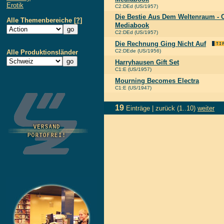
Erotik
C2:DEd (US/1957)
Die Bestie Aus Dem Weltenraum - C
Alle Themenbereiche
[?]
Mediabook
C2:DEd (US/1957)
Die Rechnung Ging Nicht Auf
C2:DEde (US/1956)
Alle Produktionsländer
Harryhausen Gift Set
C1:E (US/1957)
Mourning Becomes Electra
C1:E (US/1947)
19
Einträge |
zurück
(1..10)
weiter