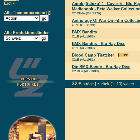
Erotik
Amok (Schizo) * - Cover E - Blu-R
Mediabook - Pete Walker Collectio
Alle Themenbereiche
[?]
C2:DEde (GB/1976)
Anthology Of War On Film Collecti
C1:E (GB/1969)
BMX Bandits
Alle Produktionsländer
C1:E (AU/1983)
BMX Bandits - Blu-Ray Disc
C1:E (AU/1983)
Blood Camp Thatcher
C2:E (AU/1981)
Die BMX-Bande - Blu-Ray Disc
C2:DEd (AU/1983)
32
Einträge |
zurück
(1..10)
weiter