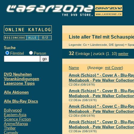
Liste aller Titel mit Schausp
Legende: Cx = Ländercode, D/E (gross) = Sprach
Suche
32
Filmtitel
Person
Einträge |
zurück
(1..10)
weiter
Name
(Anzeige:
mit Cover
)
DVD Neuheiten
Amok (Schizo) * - Cover A - Blu-R
Vorankündigungen
Mediabook - Pete Walker Collectio
Laserzone Tipps
C2:DEd (GB/1976)
Amok (Schizo) * - Cover B - Blu-R
Alle Aktionen
Mediabook - Pete Walker Collectio
C2:DEde (GB/1976)
Alle Blu-Ray Discs
Amok (Schizo) * - Cover C - Blu-R
Bollywood
Mediabook - Pete Walker Collectio
Eastern-Asia
C2:DEd (GB/1976)
Science Fiction
Amok (Schizo) * - Cover D - Blu-R
Anime/Manga
Mediabook - Pete Walker Collectio
Thriller
C2:DEde (GB/1976)
Comedy