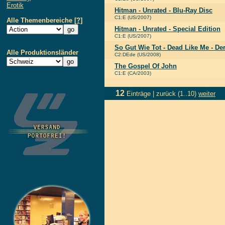
Erotik
Hitman - Unrated - Blu-Ray Disc
C1:E (US/2007)
Alle Themenbereiche
[?]
Hitman - Unrated - Special Edition
C1:E (US/2007)
So Gut Wie Tot - Dead Like Me - De
Alle Produktionsländer
C2:DEde (US/2008)
The Gospel Of John
C1:E (CA/2003)
12
Einträge |
zurück
(1..10)
weiter