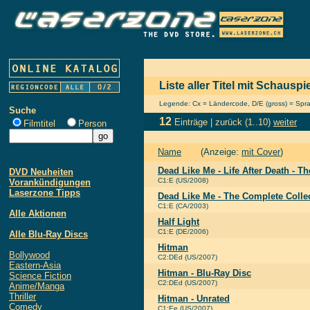
Liste aller Titel mit Schausp
Legende: Cx = Ländercode, D/E (gross) = Sprach
Suche
12
Einträge |
zurück
(1..10)
weiter
Filmtitel
Person
Name
(Anzeige:
mit Cover
)
Dead Like Me - Life After Death - T
DVD Neuheiten
C1:E (US/2008)
Vorankündigungen
Laserzone Tipps
Dead Like Me - The Complete Colle
C1:E (CA/2003)
Alle Aktionen
Half Light
C1:E (DE/2006)
Alle Blu-Ray Discs
Hitman
Bollywood
C2:DEd (US/2007)
Eastern-Asia
Hitman - Blu-Ray Disc
Science Fiction
C2:DEd (US/2007)
Anime/Manga
Thriller
Hitman - Unrated
Comedy
C1:Ee (US/2007)