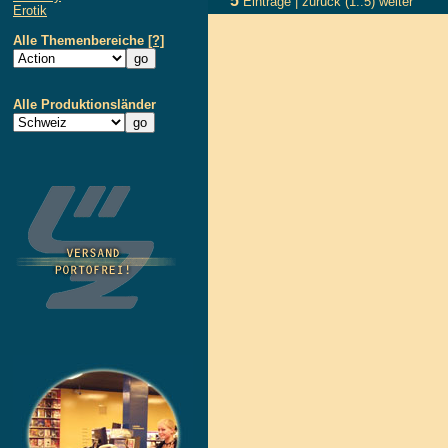
5
Einträge |
zurück
(1..5)
weiter
Erotik
Alle Themenbereiche
[?]
Alle Produktionsländer