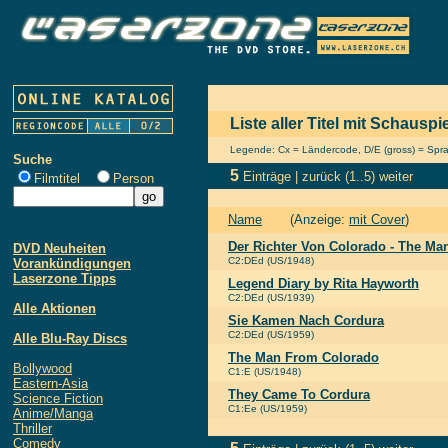
Liste aller Titel mit Schausp
Legende: Cx = Ländercode, D/E (gross) = Sprach
Suche
5
Einträge |
zurück
(1..5)
weiter
Filmtitel
Person
Name
(Anzeige:
mit Cover
)
Der Richter Von Colorado - The M
DVD Neuheiten
C2:DEd (US/1948)
Vorankündigungen
Laserzone Tipps
Legend Diary by Rita Hayworth
C2:DEd (US/1939)
Alle Aktionen
Sie Kamen Nach Cordura
C2:DEd (US/1959)
Alle Blu-Ray Discs
The Man From Colorado
Bollywood
C1:E (US/1948)
Eastern-Asia
They Came To Cordura
Science Fiction
C1:Ee (US/1959)
Anime/Manga
Thriller
Comedy