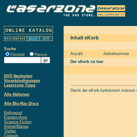
Inhalt eKorb
Suche
Anzahl
Artikelnummer
Filmtitel
Person
Der eKorb ist leer
DVD Neuheiten
Vorankündigungen
Laserzone Tipps
Damit der eKorb funktioniert müssen
Alle Aktionen
Alle Blu-Ray Discs
Bollywood
Eastern-Asia
Science Fiction
Anime/Manga
Thriller
Comedy