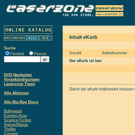
Inhalt eKorb
Suche
Anzahl
Artikelnummer
Filmtitel
Person
Der eKorb ist leer
DVD Neuheiten
Vorankündigungen
Laserzone Tipps
Damit der eKorb funktioniert müssen
Alle Aktionen
Alle Blu-Ray Discs
Bollywood
Eastern-Asia
Science Fiction
Anime/Manga
Thriller
Comedy