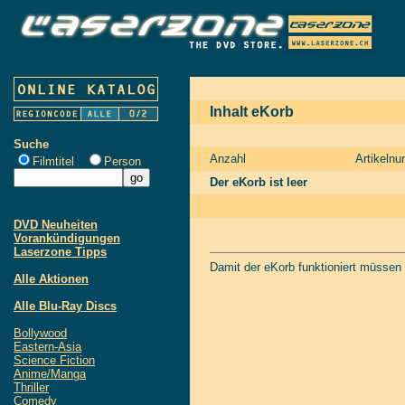
Inhalt eKorb
Suche
Anzahl
Artikeln
Filmtitel
Person
Der eKorb ist leer
DVD Neuheiten
Vorankündigungen
Laserzone Tipps
Damit der eKorb funktioniert müssen
Alle Aktionen
Alle Blu-Ray Discs
Bollywood
Eastern-Asia
Science Fiction
Anime/Manga
Thriller
Comedy