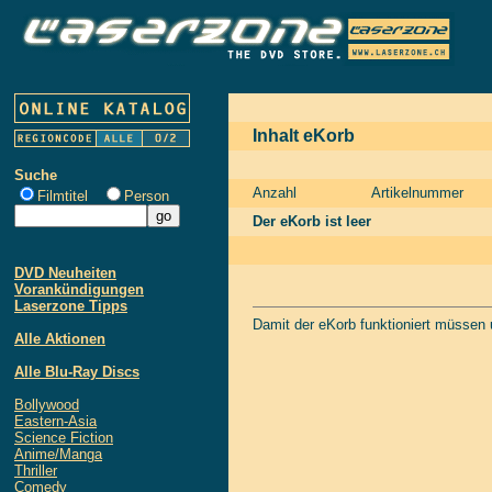
Inhalt eKorb
Suche
Anzahl
Artikelnummer
Filmtitel
Person
Der eKorb ist leer
DVD Neuheiten
Vorankündigungen
Laserzone Tipps
Damit der eKorb funktioniert müssen
Alle Aktionen
Alle Blu-Ray Discs
Bollywood
Eastern-Asia
Science Fiction
Anime/Manga
Thriller
Comedy