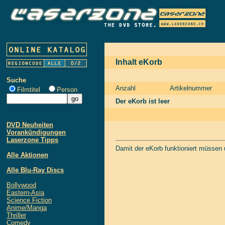
Inhalt eKorb
Suche
Anzahl
Artikelnummer
Filmtitel
Person
Der eKorb ist leer
DVD Neuheiten
Vorankündigungen
Laserzone Tipps
Damit der eKorb funktioniert müssen
Alle Aktionen
Alle Blu-Ray Discs
Bollywood
Eastern-Asia
Science Fiction
Anime/Manga
Thriller
Comedy