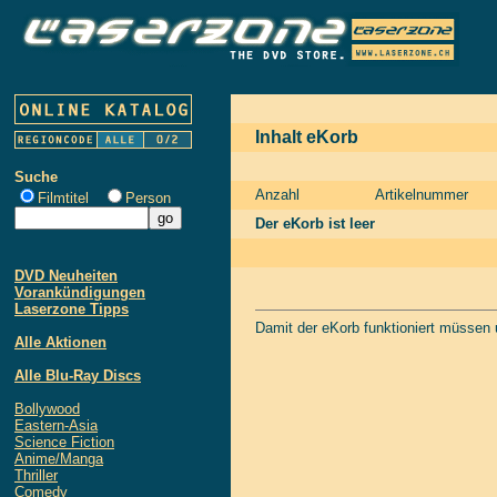
Inhalt eKorb
Suche
Anzahl
Artikelnummer
Filmtitel
Person
Der eKorb ist leer
DVD Neuheiten
Vorankündigungen
Laserzone Tipps
Damit der eKorb funktioniert müssen
Alle Aktionen
Alle Blu-Ray Discs
Bollywood
Eastern-Asia
Science Fiction
Anime/Manga
Thriller
Comedy