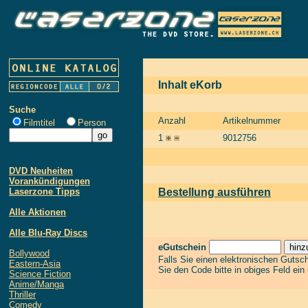
Inhalt eKorb
Suche
Anzahl
Artikelnummer
Filmtitel
Person
1
9012756
DVD Neuheiten
Vorankündigungen
Laserzone Tipps
Bestellung ausführen
Alle Aktionen
Alle Blu-Ray Discs
eGutschein
Bollywood
Falls Sie einen elektronischen Gutsc
Eastern-Asia
Sie den Code bitte in obiges Feld ein
Science Fiction
Anime/Manga
Thriller
Comedy