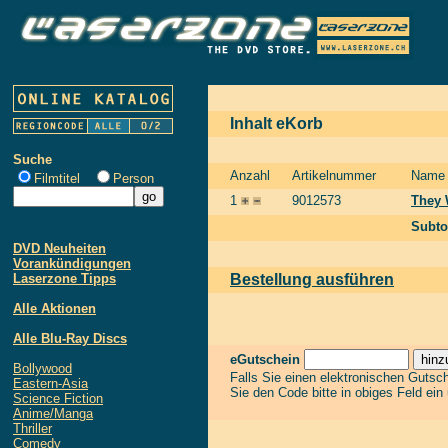
Inhalt eKorb
Suche
Anzahl
Artikelnummer
Name
Filmtitel
Person
1
9012573
They 
Subto
DVD Neuheiten
Vorankündigungen
Laserzone Tipps
Bestellung ausführen
Alle Aktionen
Alle Blu-Ray Discs
eGutschein
Bollywood
Falls Sie einen elektronischen Gutsc
Eastern-Asia
Sie den Code bitte in obiges Feld ein
Science Fiction
Anime/Manga
Thriller
Comedy