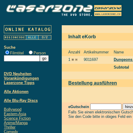
Inhalt eKorb
Suche
Anzahl
Artikelnummer
Name
Filmtitel
Person
1
9011697
Dungeons 
Subtotal
DVD Neuheiten
Vorankündigungen
Laserzone Tipps
Bestellung ausführen
Alle Aktionen
Alle Blu-Ray Discs
eGutschein
Bollywood
Falls Sie einen elektronischen Gutsc
Eastern-Asia
Sie den Code bitte in obiges Feld ein
Science Fiction
Anime/Manga
Thriller
Comedy