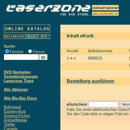
Inhalt eKorb
Suche
Anzahl
Artikelnummer
Filmtitel
Person
1
9008515
DVD Neuheiten
Vorankündigungen
Laserzone Tipps
Bestellung ausführen
Alle Aktionen
Alle Blu-Ray Discs
eGutschein
Bollywood
Falls Sie einen elektronischen Gutsc
Eastern-Asia
Sie den Code bitte in obiges Feld ein
Science Fiction
Anime/Manga
Thriller
Comedy